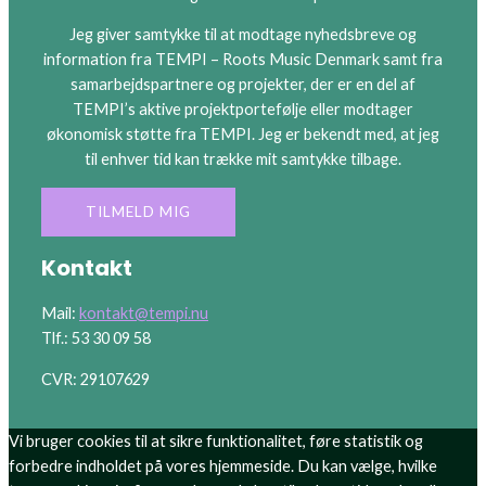
Jeg giver samtykke til at modtage nyhedsbreve og
information fra TEMPI – Roots Music Denmark samt fra
samarbejdspartnere og projekter, der er en del af
TEMPI’s aktive projektportefølje eller modtager
økonomisk støtte fra TEMPI. Jeg er bekendt med, at jeg
til enhver tid kan trække mit samtykke tilbage.
Kontakt
Mail:
kontakt@tempi.nu
Tlf.: 53 30 09 58
CVR: 29107629
Vi bruger cookies til at sikre funktionalitet, føre statistik og
forbedre indholdet på vores hjemmeside. Du kan vælge, hvilke