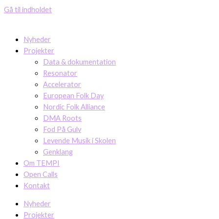
Gå til indholdet
Nyheder
Projekter
Data & dokumentation
Resonator
Accelerator
European Folk Day
Nordic Folk Alliance
DMA Roots
Fod På Gulv
Levende Musik i Skolen
Genklang
Om TEMPI
Open Calls
Kontakt
Nyheder
Projekter