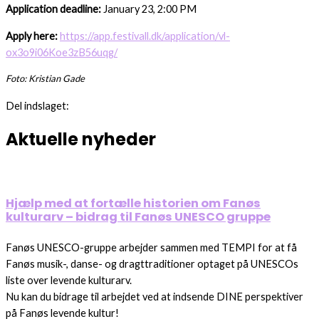
Application deadline:
January 23, 2:00 PM
Apply here:
https://app.festivall.dk/application/vl-
ox3o9i06Koe3zB56uqg/
Foto: Kristian Gade
Del indslaget:
Aktuelle nyheder
Hjælp med at fortælle historien om Fanøs
kulturarv – bidrag til Fanøs UNESCO gruppe
Fanøs UNESCO-gruppe arbejder sammen med TEMPI for at få
Fanøs musik-, danse- og dragttraditioner optaget på UNESCOs
liste over levende kulturarv.
Nu kan du bidrage til arbejdet ved at indsende DINE perspektiver
på Fanøs levende kultur!