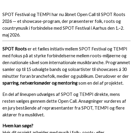
SPOT Festival og TEMPI har nu åbnet Open Call til SPOT Roots
2026 — et showcase-program, der præsenterer folk, roots og
countrymusik i forbindelse med SPOT Festival i Aarhus den 1.–2.
maj 2026.
SPOT Roots
er et fælles initiativ mellem SPOT Festival og TEMPI
med fokus på at styrke forbindelserne mellem roots-miljøerne og
den nationale såvel som internationale musikbranche. Programmet
samler op til 15 udvalgte bands og soloartister til showcases á 30
minutter foran branchefolk, medier og publikum. Derudover er der
sparring, netværksmøder og mentoring
som en del af projektet.
En del af lineupen udvælges af SPOT og TEMPI direkte, mens
resten vælges gennem dette Open Call. Ansøgninger vurderes af
en jury bestående af repræsentanter fra SPOT, TEMPI og flere
aktører fra musiklivet.
Hvem kan søge?
Hvis dit projekt arbejder med musik i folk-, roots- eller