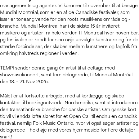
managements og agenter. Vi kommer til november til at besøge
Mundial Montréal, som er en af de Canadiske festivaler, som
især er toneangivende for den roots musikkens område og -
branche. Mundial Montreal har i de sidste 15 år inviteret
musikere og artister fra hele verden til Montreal hver november,
pg festivalen er kendt for sine nøje udvalgte kunstnere og for de
stærke forbindelser, der skabes mellem kunstnere og fagfolk fra
omkring halvtreds regioner i verden.
TEMPI sender denne gang én artist til at deltage med
showcasekoncert, samt fem delegerede, til Mundial Montréal
den 18. – 21. Nov 2025.
Målet er at fortsætte arbejdet med at kortlægge og skabe
kontakter til bookingnetværk i Nordamerika, samt at introducere
den transatlantiske branche for danske artister. Om ganske kort
tid vil vi endda løfte sløret for et Open Call til endnu en canadisk
festival, nemlig Folk Music Ontario, hvor vi også søger artister og
delegerede – hold øje med vores hjemmeside for flere detaljer
snart!