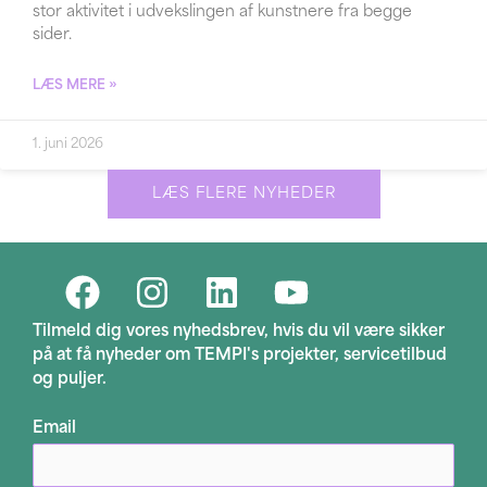
stor aktivitet i udvekslingen af kunstnere fra begge
sider.
LÆS MERE »
1. juni 2026
LÆS FLERE NYHEDER
Tilmeld dig vores nyhedsbrev, hvis du vil være sikker
på at få nyheder om TEMPI's projekter, servicetilbud
og puljer.
Email