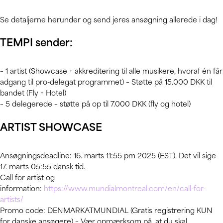
Se detaljerne herunder og send jeres ansøgning allerede i dag!
TEMPI sender:
– 1 artist (Showcase + akkreditering til alle musikere, hvoraf én får
adgang til pro-delegat programmet) – Støtte på 15.000 DKK til
bandet (Fly + Hotel)
– 5 delegerede – støtte på op til 7.000 DKK (fly og hotel)
ARTIST SHOWCASE
Ansøgningsdeadline: 16. marts 11:55 pm 2025 (EST). Det vil sige
17. marts 05:55 dansk tid.
Call for artist og
information:
https://www.mundialmontreal.com/en/call-for-
artists/
Promo code: DENMARKATMUNDIAL (Gratis registrering KUN
for danske ansøgere) – Vær opmærksom på, at du skal