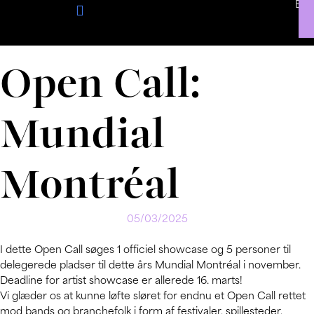
Eng
Gå
til
Om TEMPI
Open Calls
indholdet
Open Call:
Mundial
Montréal
05/03/2025
I dette Open Call søges 1 officiel showcase og 5 personer til
delegerede pladser til dette års Mundial Montréal i november.
Deadline for artist showcase er allerede 16. marts!
Vi glæder os at kunne løfte sløret for endnu et Open Call rettet
mod bands og branchefolk i form af festivaler, spillesteder,