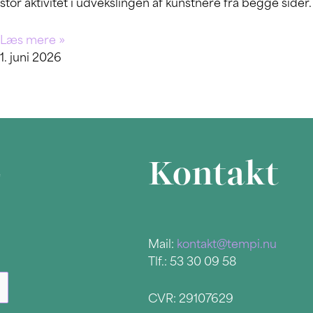
stor aktivitet i udvekslingen af kunstnere fra begge sider.
Læs mere »
1. juni 2026
Kontakt
e
Mail:
kontakt@tempi.nu
Tlf.: 53 30 09 58
CVR: 29107629