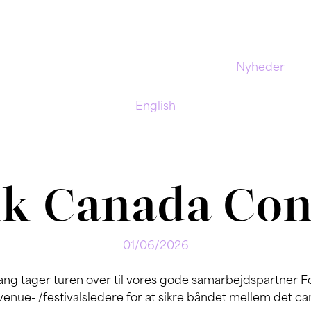
Nyheder
English
lk Canada Con
01/06/2026
tager turen over til vores gode samarbejdspartner Folk
venue- /festivalsledere for at sikre båndet mellem det c