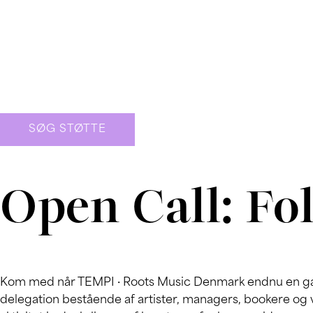
Gå
til
indholdet
SØG STØTTE
Open Call: Fo
Kom med når TEMPI · Roots Music Denmark endnu en gang 
delegation bestående af artister, managers, bookere og 