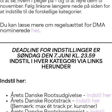
til at se, hvem I peger på – og til at fejre dem til
november. Følg linksne længere nede på siden for
at indstille til de forskellige kategorier.
Du kan læse mere om regelsættet for DMA
nominerede
her
.
DEADLINE FOR INDSTILLINGER ER
SØNDAG DEN 7. JUNI KL. 23.59
INDSTIL I HVER KATEGORI VIA LINKS
HERUNDER
Indstil her:
Årets Danske Rootsudgivelse –
indstil her
Årets Danske Rootstrack –
indstil her
(Bemærk: max ét track pr. kunstner)