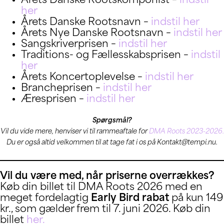
Årets Danske Rootskomponist –
indstil
her
Årets Danske Rootsnavn –
indstil her
Årets Nye Danske Rootsnavn –
indstil her
Sangskriverprisen –
indstil her
Traditions- og Fællesskabsprisen –
indstil
her
Årets Koncertoplevelse –
indstil her
Brancheprisen –
indstil her
Æresprisen –
indstil her
Spørgsmål?
Vil du vide mere, henviser vi til rammeaftale for
DMA Roots 2023-2026.
Du er også altid velkommen til at tage fat i os på Kontakt@tempi.nu.
Vil du være med, når priserne overrækkes?
Køb din billet til DMA Roots 2026 med en
meget fordelagtig
Early Bird rabat
på kun 149
kr., som gælder frem til 7. juni 2026. Køb din
billet
her.