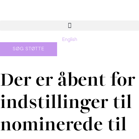
Gå
til
indholdet
English
SØG STØTTE
Der er åbent for
indstillinger til
nominerede til