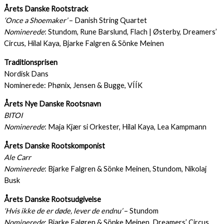
Årets Danske Rootstrack
‘Once a Shoemaker’
– Danish String Quartet
Nominerede
: Stundom, Rune Barslund, Flach | Østerby, Dreamers’
Circus, Hilal Kaya, Bjarke Falgren & Sönke Meinen
Traditionsprisen
Nordisk Dans
Nominerede: Phønix, Jensen & Bugge, VÍÍK
Årets Nye Danske Rootsnavn
BITOI
Nominerede
: Maja Kjær si Orkester, Hilal Kaya, Lea Kampmann
Årets Danske Rootskomponist
Ale Carr
Nominerede
: Bjarke Falgren & Sönke Meinen, Stundom, Nikolaj
Busk
Årets Danske Rootsudgivelse
‘Hvis ikke de er døde, lever de endnu’
– Stundom
Nominerede
: Bjarke Falgren & Sönke Meinen, Dreamers’ Circus,