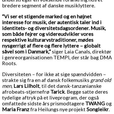
bredere segment af danske musiklyttere.
“Vi ser et stigende marked og en højnet
interesse for musik, der autentisk taler ind i
identitets- og diversitetsdagsordener. Musik,
som både fejrer og videreudvikler vores
respektive kulturarvstraditioner, mødes
nysgerrigt af flere og flere lyttere – globalt
såvel som i Danmark,”
siger Laia Canals, direktør
i genreorganisationen TEMPI, der står bag DMA
Roots.
Diversiteten – for ikke at sige spændvidden –
strakte sig fra en af dansk folkemusiks
grand old
men
,
Lars Lilholt
, til det dansk-tanzanianske
afrobeats-stjernefrø
Tarick
. Begge satte deres
tydelige aftryk på et liveprogram, der også
omfattede sidste års prismodtagere
TWANG
og
Maria Franz
fra Heilungs nye projekt
Songleikr
.