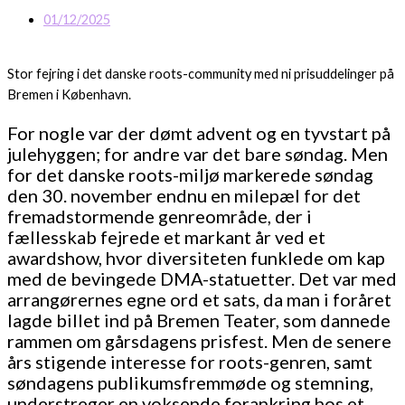
01/12/2025
Stor fejring i det danske roots-community med ni prisuddelinger på
Bremen i København.
For nogle var der dømt advent og en tyvstart på
julehyggen; for andre var det bare søndag. Men
for det danske roots-miljø markerede søndag
den 30. november endnu en milepæl for det
fremadstormende genreområde, der i
fællesskab fejrede et markant år ved et
awardshow, hvor diversiteten funklede om kap
med de bevingede DMA-statuetter. Det var med
arrangørernes egne ord et sats, da man i foråret
lagde billet ind på Bremen Teater, som dannede
rammen om gårsdagens prisfest. Men de senere
års stigende interesse for roots-genren, samt
søndagens publikumsfremmøde og stemning,
understreger en voksende forankring hos et