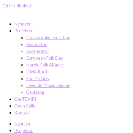
Gå til indholdet
Nyheder
Projekter
Data & dokumentation
Resonator
Accelerator
European Folk Day
Nordic Folk Alliance
DMA Roots
Fod På Gulv
Levende Musik i Skolen
Genklang
Om TEMPI
Open Calls
Kontakt
Nyheder
Projekter