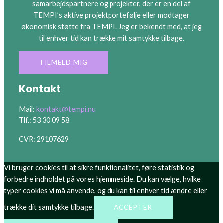
samarbejdspartnere og projekter, der er en del af
TEMPI’s aktive projektportefølje eller modtager
økonomisk støtte fra TEMPI. Jeg er bekendt med, at jeg
til enhver tid kan trække mit samtykke tilbage.
Kontakt
Mail:
kontakt@tempi.nu
Tlf.: 53 30 09 58
CVR: 29107629
Vi bruger cookies til at sikre funktionalitet, føre statistik og
forbedre indholdet på vores hjemmeside. Du kan vælge, hvilke
typer cookies vi må anvende, og du kan til enhver tid ændre eller
trække dit samtykke tilbage.
ACCEPTER