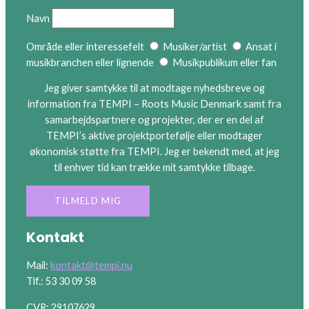
Navn
Område eller interessefelt
Musiker/artist
Ansat i
musikbranchen eller lignende
Musikpublikum eller fan
Jeg giver samtykke til at modtage nyhedsbreve og
information fra TEMPI – Roots Music Denmark samt fra
samarbejdspartnere og projekter, der er en del af
TEMPI’s aktive projektportefølje eller modtager
økonomisk støtte fra TEMPI. Jeg er bekendt med, at jeg
til enhver tid kan trække mit samtykke tilbage.
Kontakt
Mail:
kontakt@tempi.nu
Tlf.: 53 30 09 58
CVR: 29107629